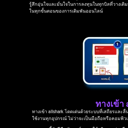
รู้สึกอุ่นใจและมั่นใจในการลงทุนในทุกบิลที่วางเดิ
ในทุกขั้นตอนของการเดิมพันออนไลน์
ทางเข้า 
ทางเข้า allshark โดดเด่นด้วยระบบที่เสถียรและลื่
ใช้งานทุกอุปกรณ์ ไม่ว่าจะเป็นมือถือหรือคอมพิวเ