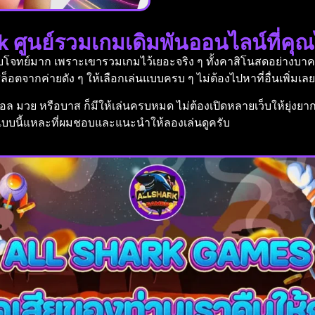
k ศูนย์รวมเกมเดิมพันออนไลน์ที่คุณ
โจทย์มาก เพราะเขารวมเกมไว้เยอะจริง ๆ ทั้งคาสิโนสดอย่างบาคาร่
็อตจากค่ายดัง ๆ ให้เลือกเล่นแบบครบ ๆ ไม่ต้องไปหาที่อื่นเพิ่มเลย
บอล มวย หรือบาส ก็มีให้เล่นครบหมด ไม่ต้องเปิดหลายเว็บให้ยุ่งยา
ง แบบนี้แหละที่ผมชอบและแนะนำให้ลองเล่นดูครับ