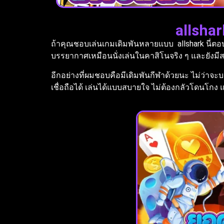
allshar
ถ้าคุณชอบเล่นเกมเดิมพันหลายแบบ allshark นี่ตอบ
บรรยากาศเหมือนนั่งเล่นในคาสิโนจริง ๆ และยังมีสล
อีกอย่างที่ผมชอบคือมีเดิมพันกีฬาด้วยนะ ไม่ว่าจะ
เชื่อถือได้ เล่นได้แบบสบายใจ ไม่ต้องกลัวโดนโก