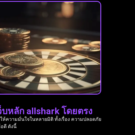
ว็บหลัก allshark โดยตรง
้นให้ความมั่นใจในหลายมิติ ทั้งเรื่อง ความปลอดภัย
ี ดังนี้