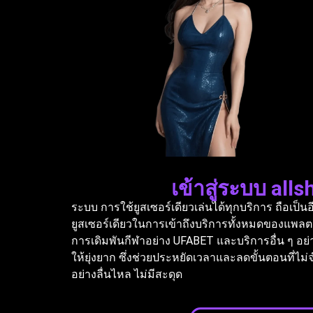
เข้าสู่ระบบ all
ระบบ การใช้ยูสเซอร์เดียวเล่นได้ทุกบริการ ถือเป็
ยูสเซอร์เดียวในการเข้าถึงบริการทั้งหมดของแพล
การเดิมพันกีฬาอย่าง UFABET และบริการอื่น ๆ อย
ให้ยุ่งยาก ซึ่งช่วยประหยัดเวลาและลดขั้นตอนที่ไม
อย่างลื่นไหล ไม่มีสะดุด