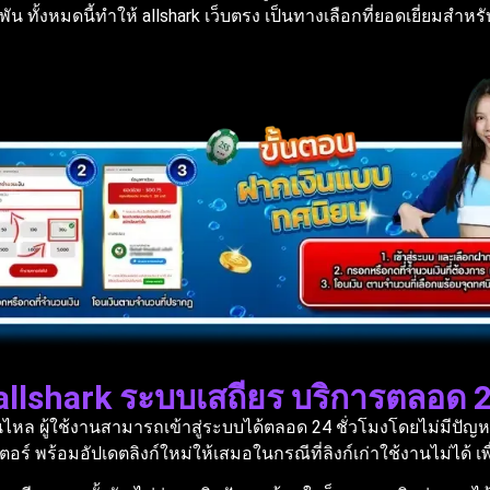
มพัน ทั้งหมดนี้ทำให้ allshark เว็บตรง เป็นทางเลือกที่ยอดเยี่ยมส
allshark ระบบเสถียร บริการตลอด 2
นไหล ผู้ใช้งานสามารถเข้าสู่ระบบได้ตลอด 24 ชั่วโมงโดยไม่มีปัญหา
ตอร์ พร้อมอัปเดตลิงก์ใหม่ให้เสมอในกรณีที่ลิงก์เก่าใช้งานไม่ได้ 