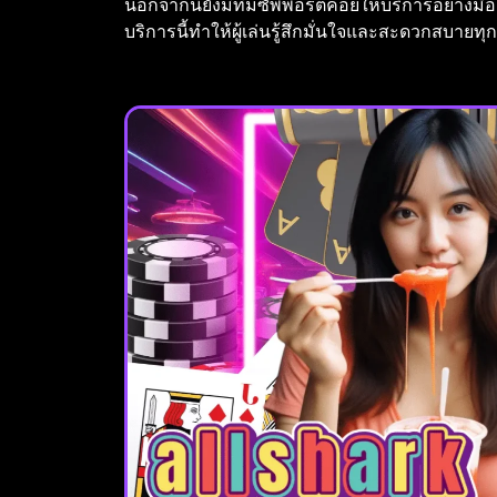
นอกจากนี้ยังมีทีมซัพพอร์ตคอยให้บริการอย่างมื
บริการนี้ทำให้ผู้เล่นรู้สึกมั่นใจและสะดวกสบายทุก