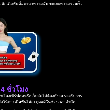
ำหรับนักเดิมพันที่มองหาความมั่นคงและความรวดเร็ว
4 ชั่วโมง
เรื่องเซิร์ฟล่มหรือเว็บล่มให้ต้องกังวล รองรับการ
เพื่อให้การเดิมพันไม่สะดุดแม้ในช่วงเวลาสำคัญ