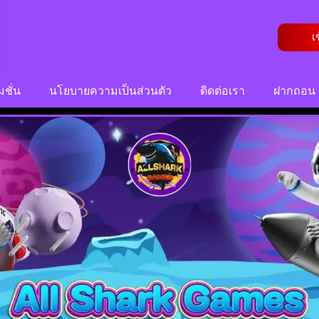
เ
ชั่น
นโยบายความเป็นส่วนตัว
ติดต่อเรา
ฝากถอน