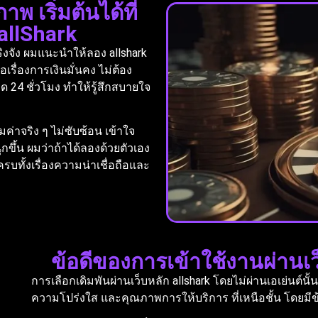
 เริ่มต้นได้ที่
allShark
ิงจัง ผมแนะนำให้ลอง allshark
อเรื่องการเงินมั่นคง ไม่ต้อง
 24 ชั่วโมง ทำให้รู้สึกสบายใจ
มค่าจริง ๆ ไม่ซับซ้อน เข้าใจ
ุกขึ้น ผมว่าถ้าได้ลองด้วยตัวเอง
บทั้งเรื่องความน่าเชื่อถือและ
ข้อดีของการเข้าใช้งานผ่านเ
การเลือกเดิมพันผ่านเว็บหลัก allshark โดยไม่ผ่านเอเย่นต์นั
ความโปร่งใส และคุณภาพการให้บริการ ที่เหนือชั้น โดยมีข้อด