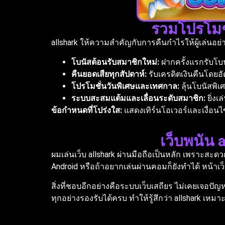
รวมโปรโมชั
allshark ให้ความสำคัญกับการคืนกำไรให้ผู้เล่นอย่
โบนัสต้อนรับสมาชิกใหม่:
ฝากครั้งแรกรับโบนัส
คืนยอดเสียทุกสัปดาห์:
รับเครดิตเงินคืนโดยอั
โปรโมชั่นวันพิเศษและเทศกาล:
ลุ้นโบนัสพิ
ระบบสะสมแต้มและเลื่อนระดับสมาชิก:
ยิ่งเ
ข้อกำหนดที่โปร่งใส:
แสดงเทิร์นโอเวอร์และเงื่อนไ
เว็บพนัน a
ผมเล่นเว็บ allshark ผ่านมือถือเป็นหลัก เพราะสะดวกม
Android หรือถ้าอยากเล่นผ่านคอมก็ยังทำได้ หน้าเว
สิ่งที่ชอบอีกอย่างคือระบบเว็บเสถียร ไม่เคยเจอปัญ
ทุกอย่างรองรับได้ครบ ทำให้รู้สึกว่า allshark เ