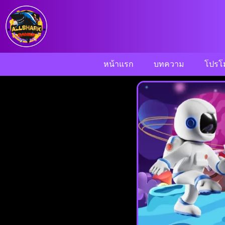
หน้าแรก
บทความ
โปรโม